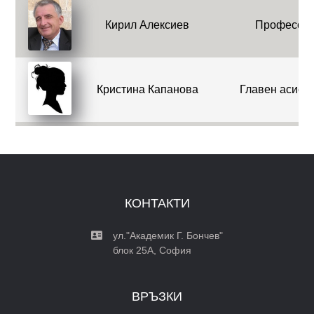
Кирил Алексиев
Професор
Кристина Капанова
Главен асист
Огняна Кръчмарова
Технически сътр
Пенчо Маринов
Професор
КОНТАКТИ
Петър Живков
Докторант
Петя Копринкова
Професор
ул."Академик Г. Бончев"
блок 25A, София
Райна Георгиева
Доцент
ВРЪЗКИ
Симона Неделчева
Програмист